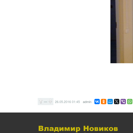
—
26.05.2016
01:45
admin