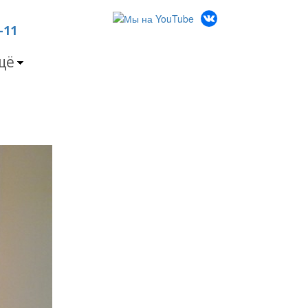
-11
щё