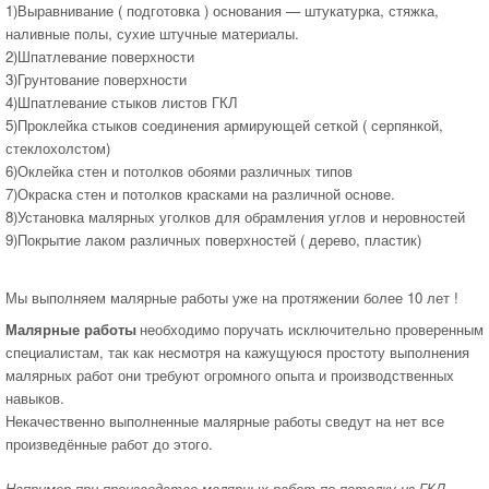
1)Выравнивание ( подготовка ) основания — штукатурка, стяжка,
наливные полы, сухие штучные материалы.
2)Шпатлевание поверхности
3)Грунтование поверхности
4)Шпатлевание стыков листов ГКЛ
5)Проклейка стыков соединения армирующей сеткой ( серпянкой,
стеклохолстом)
6)Оклейка стен и потолков обоями различных типов
7)Окраска стен и потолков красками на различной основе.
8)Установка малярных уголков для обрамления углов и неровностей
9)Покрытие лаком различных поверхностей ( дерево, пластик)
Мы выполняем малярные работы уже на протяжении более 10 лет !
Малярные работы
необходимо поручать исключительно проверенным
специалистам, так как несмотря на кажущуюся простоту выполнения
малярных работ они требуют огромного опыта и производственных
навыков.
Некачественно выполненные малярные работы сведут на нет все
произведённые работ до этого.
Например при производстве малярных работ по потолку из ГКЛ