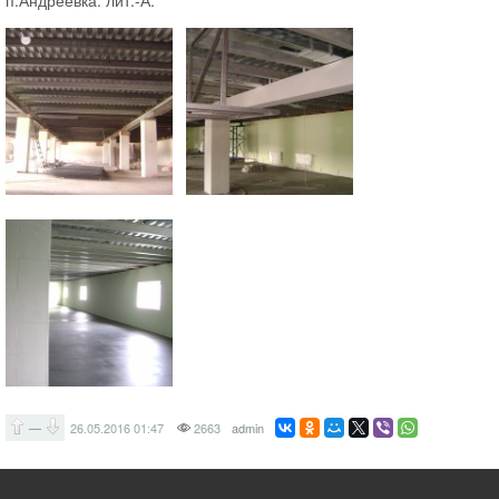
п.Андреевка. лит.-А.
—
26.05.2016
01:47
2663
admin